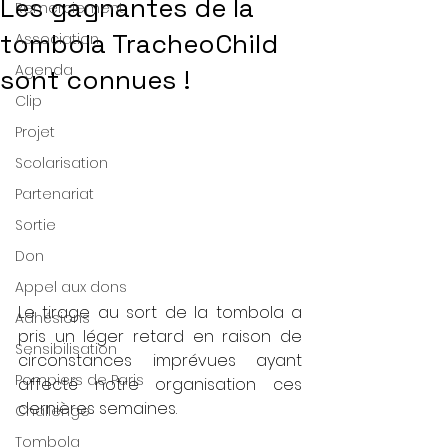
Les gagnantes de la
Remerciement
tombola TracheoChild
Association
Agenda
sont connues !
Clip
Projet
Scolarisation
Partenariat
Sortie
Don
Appel aux dons
Le tirage au sort de la tombola a 
Adhésions
pris un léger retard en raison de 
Sensibilisation
circonstances imprévues ayant 
Pompiers de Paris
affecté notre organisation ces 
dernières semaines.
Challenge
Tombola