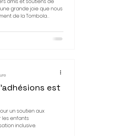
rs amis et soutiens de
c une grande joie que nous
ment de la Tombola
ndez-vous solidaire
re association. 🌊 Un
actions Grâce au succès
ous avions pu offrir une
t-Mahon aux enfants et à
nts partagés, hors du
eux pour des familles dont
ture
'adhésions est
our un soutien aux
r les enfants
ation inclusive.