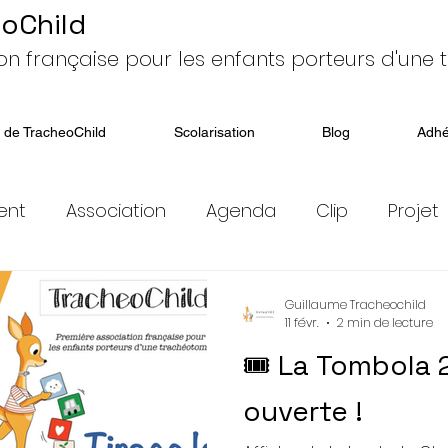
oChild
on française pour les enfants porteurs d'une
 de TracheoChild
Scolarisation
Blog
Adhé
ent
Association
Agenda
Clip
Projet
Don
Appel aux dons
Adhésions
Sensibil
Guillaume Tracheochild
11 févr.
2 min de lecture
🎟️ La Tombola
llenge
Tombola
ouverte !