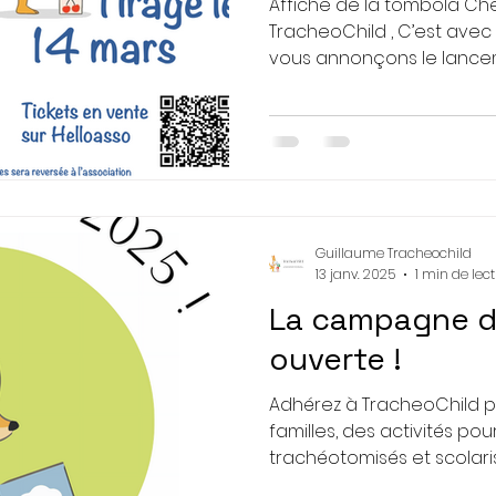
Affiche de la tombola Che
TracheoChild , C’est ave
vous annonçons le lance
TracheoChild 2026 , un re
devenu essentiel pour not
objectif au cœur de nos 
de l’édition précédente, n
journée mémorable à For
leurs familles . Ces mome
cadre médical, sont préci
Guillaume Tracheochild
l
13 janv. 2025
1 min de lec
La campagne d
ouverte !
Adhérez à TracheoChild p
familles, des activités pou
trachéotomisés et scolaris