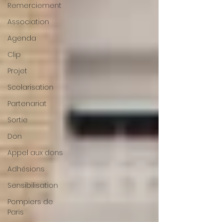
Remerciement
Association
Agenda
Clip
Projet
Scolarisation
Partenariat
Sortie
Don
Appel aux dons
Adhésions
Sensibilisation
Pompiers de
Paris